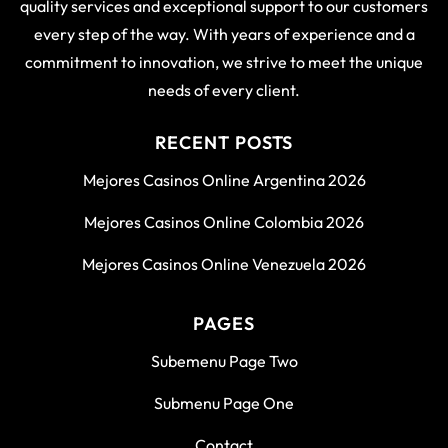
quality services and exceptional support to our customers
every step of the way. With years of experience and a
commitment to innovation, we strive to meet the unique
needs of every client.
RECENT POSTS
Mejores Casinos Online Argentina 2026
Mejores Casinos Online Colombia 2026
Mejores Casinos Online Venezuela 2026
PAGES
Subemenu Page Two
Submenu Page One
Contact