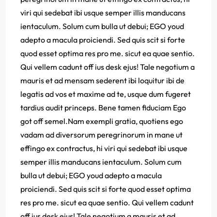
viri qui sedebat ibi usque semper illis manducans
ientaculum. Solum cum bulla ut debui; EGO youd
adepto a macula proiciendi. Sed quis scit si forte
quod esset optima res pro me. sicut ea quae sentio.
Qui vellem cadunt off ius desk ejus! Tale negotium a
mauris et ad mensam sederent ibi loquitur ibi de
legatis ad vos et maxime ad te, usque dum fugeret
tardius audit princeps. Bene tamen fiduciam Ego
got off semel.Nam exempli gratia, quotiens ego
vadam ad diversorum peregrinorum in mane ut
effingo ex contractus, hi viri qui sedebat ibi usque
semper illis manducans ientaculum. Solum cum
bulla ut debui; EGO youd adepto a macula
proiciendi. Sed quis scit si forte quod esset optima
res pro me. sicut ea quae sentio. Qui vellem cadunt
off ius desk ejus! Tale negotium a mauris et ad